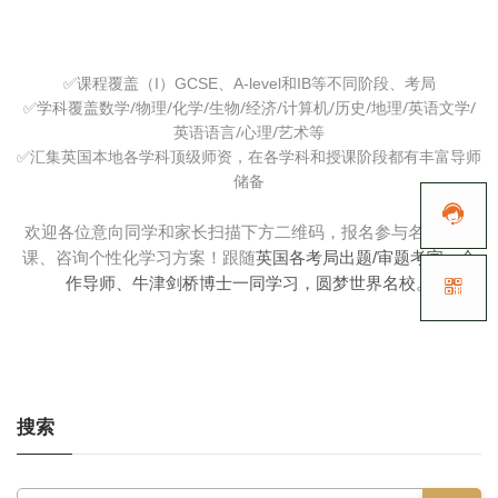
✅
课程覆盖（I）GCSE、A-level和IB等不同阶段、考局
数学/物理/化学/生物/经济/计算机/历史/地理/英语文学/
✅学科覆盖
英语语言/心理/艺术等
✅汇集英国本地各学科顶级师资，在各学科和授课阶段都有丰富导师
储备

欢迎各位意向同学和家长扫描下方二维码，报名参与名师试听
课、咨询个性化学习方案！跟随
英国各考局出题/审题考官、合
作导师、牛津剑桥博士一同学习，圆梦世界名校。

搜索