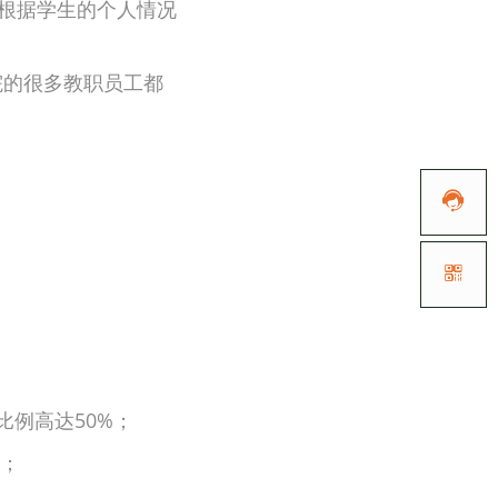
会根据学生的个人情况
院的很多教职员工都


例高达50%；
上；