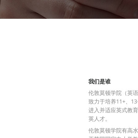
我们是谁
伦敦莫顿学院（英语：M
致力于培养11+、13
进入并适应英式教
英人才。
伦敦莫顿学院有高