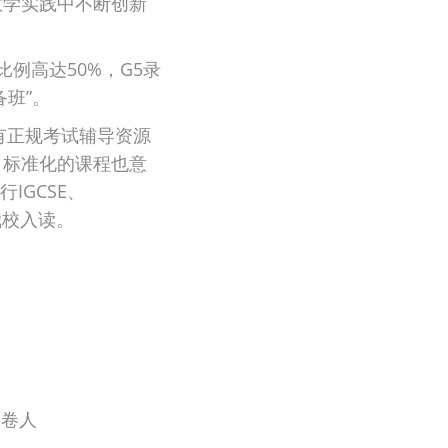
教学实践中不断创新
例高达50%，G5录
班”。
，我校拥有正规考试辅导资源
、标准化的课程也意
行IGCSE、
入我校入读。
阅卷人