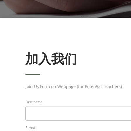
加入我们
Join Us Form on Webpage (for Poten5al Teachers)
First name
E-mail