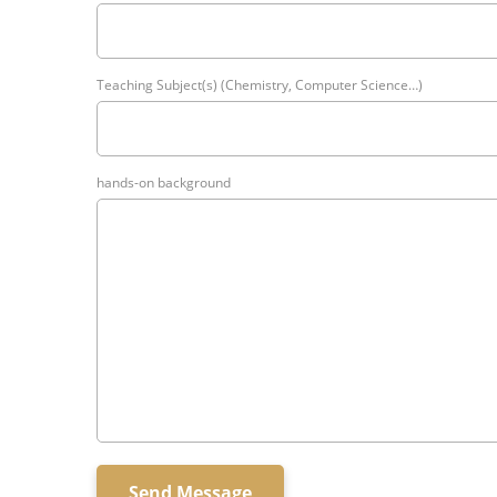
Teaching Subject(s) (Chemistry, Computer Science…)
hands-on background
Send Message